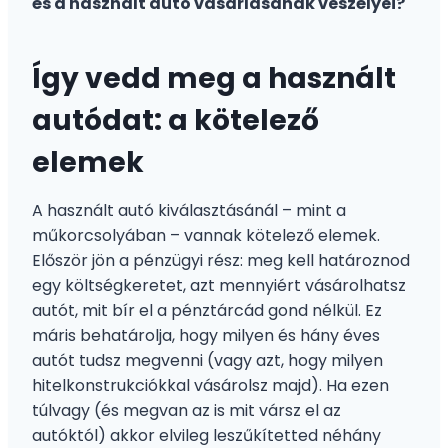
és a használt autó vásárlásának veszélyei?
Így vedd meg a használt
autódat: a kötelező
elemek
A használt autó kiválasztásánál – mint a
műkorcsolyában – vannak kötelező elemek.
Először jön a pénzügyi rész: meg kell határoznod
egy költségkeretet, azt mennyiért vásárolhatsz
autót, mit bír el a pénztárcád gond nélkül. Ez
máris behatárolja, hogy milyen és hány éves
autót tudsz megvenni (vagy azt, hogy milyen
hitelkonstrukciókkal vásárolsz majd). Ha ezen
túlvagy (és megvan az is mit vársz el az
autóktól) akkor elvileg leszűkítetted néhány