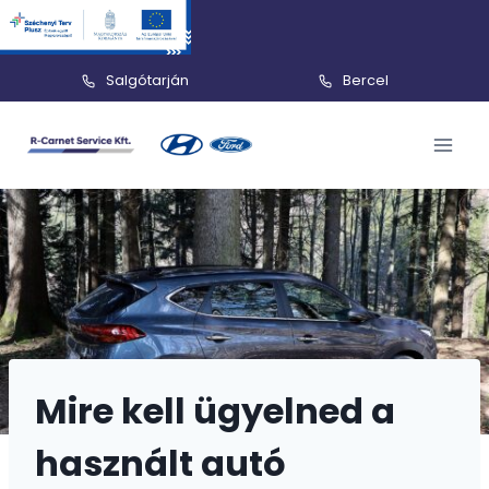
Salgótarján
Bercel
Skip
to
content
Mire kell ügyelned a
használt autó