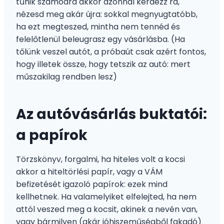
tűnik számodra akkor azonnal kérdezz rá,
nézesd meg akár újra: sokkal megnyugtatóbb,
ha ezt megteszed, mintha nem tennéd és
felelőtlenül beleugrasz egy vásárlásba. (Ha
tőlünk veszel autót, a próbaút csak azért fontos,
hogy illetek össze, hogy tetszik az autó: mert
műszakilag rendben lesz)
Az autóvásárlás buktatói:
a papírok
Törzskönyv, forgalmi, ha hiteles volt a kocsi
akkor a hiteltörlési papír, vagy a VÁM
befizetését igazoló papírok: ezek mind
kellhetnek. Ha valamelyiket elfelejted, ha nem
attól veszed meg a kocsit, akinek a nevén van,
vagy bármilyen (akár jóhiszeműségből fakadó)