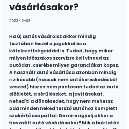
vásárlásakor?
2023-12-08
Ha új autót vásárolsz akkor mindig
tisztában leszel a jogokkal és a
kötelezettségeiddel is. Tudod, hogy mikor
milyen időszakos szervizre kell vinned az
autódat, cserébe milyen garanciákat kapsz.
A használt autó vásárlása azonban mindig
rizikósabb (hacsak nem autókereskedésből
veszed) hiszen nem pontosan tudod az autó
előéletét, a sérüléseket, a javításokat.
Nehezíti a döntésedet, hogy nem mehetsz
oda minden neked tetsző autóhoz komplett
szakértő csapattal. De mire ügyelj akkor a
használt autó vásárlásakor? Mik a buktatók