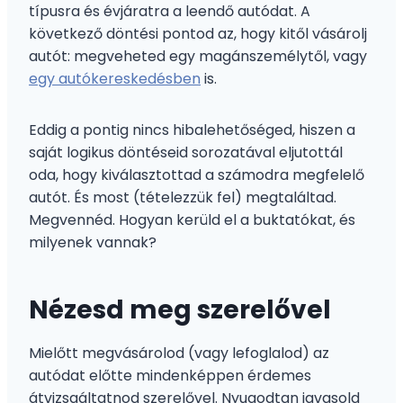
típusra és évjáratra a leendő autódat. A
következő döntési pontod az, hogy kitől vásárolj
autót: megveheted egy magánszemélytől, vagy
egy autókereskedésben
is.
Eddig a pontig nincs hibalehetőséged, hiszen a
saját logikus döntéseid sorozatával eljutottál
oda, hogy kiválasztottad a számodra megfelelő
autót. És most (tételezzük fel) megtaláltad.
Megvennéd. Hogyan kerüld el a buktatókat, és
milyenek vannak?
Nézesd meg szerelővel
Mielőtt megvásárolod (vagy lefoglalod) az
autódat előtte mindenképpen érdemes
átvizsgáltatnod szerelővel. Nyugodtan javasold