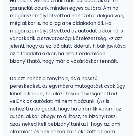
Ha tőlünk vetted a használt autódat, akkor mi
garanciát adunk minden egyes autóra. Ám ha
magánszemélytől vetted nehezebb dolgod van,
még akkor is, ha a jog a te oldaladon áll. Ha
magánszemélytől vetted az autódat akkor rá is
vonatkozik a szavatossági kötelezettség. Ez azt
jelenti, hogy az ez idő alatt kiderült hibák javítása
az ő feladata akkor, ha hitelt érdemlően
bizonyítható, hogy már a vásárláskor fennált.
De ezt nehéz bizonyítani, és a hosszú
pereskedést, az egymásra mutogatást csak úgy
lehet elkerülni, ha előzetesen átvizsgáltattad
velünk az autódat: mi nem hibázunk. (Az is
nehezíti a dolgodat, hogy ha elromlik valami az
autón, akkor ahogy te állítasz, te bizonyítasz,
azaz neked kell bebizonyítani azt, hogy az, ami
elromlott és ami neked kárt okozott az nem