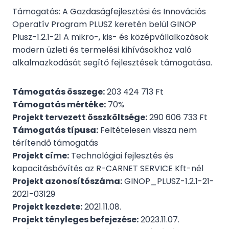
Támogatás: A Gazdaságfejlesztési és Innovációs
Operatív Program PLUSZ keretén belül GINOP
Plusz-1.2.1-21 A mikro-, kis- és középvállalkozások
modern üzleti és termelési kihívásokhoz való
alkalmazkodását segítő fejlesztések támogatása.
Támogatás összege:
203 424 713 Ft
Támogatás mértéke:
70%
Projekt tervezett összköltsége:
290 606 733 Ft
Támogatás típusa:
Feltételesen vissza nem
térítendő támogatás
Projekt címe:
Technológiai fejlesztés és
kapacitásbővítés az R-CARNET SERVICE Kft-nél
Projekt azonosítószáma:
GINOP_PLUSZ-1.2.1-21-
2021-03129
Projekt kezdete:
2021.11.08.
Projekt tényleges befejezése:
2023.11.07.