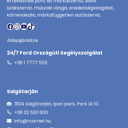
értékesítési pont és márkaszerviz, BMW
szakszerviz, műszaki vizsga, eredetiségvizsgálat,
kárrendezés, márkafüggetlen autószerviz.
Facebook
Instagram
YouTube
TikTok
Állásajánlatok
24/7 Ford Országúti Segélyszolgálat
+36 1 7777 555
Salgótarján
3104 Salgótarján, Ipari park, Park út 10.
+36 32 520 600
info@rcarnet.hu