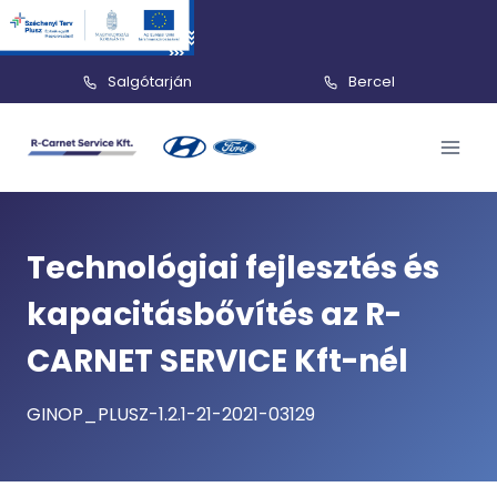
Salgótarján
Bercel
Skip
to
content
Technológiai fejlesztés és
kapacitásbővítés az R-
CARNET SERVICE Kft-nél
GINOP_PLUSZ-1.2.1-21-2021-03129