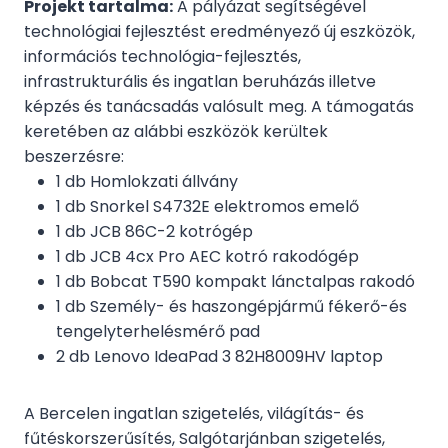
Projekt tartalma:
A pályázat segítségével
technológiai fejlesztést eredményező új eszközök,
információs technológia-fejlesztés,
infrastrukturális és ingatlan beruházás illetve
képzés és tanácsadás valósult meg. A támogatás
keretében az alábbi eszközök kerültek
beszerzésre:
1 db Homlokzati állvány
1 db Snorkel S4732E elektromos emelő
1 db JCB 86C-2 kotrógép
1 db JCB 4cx Pro AEC kotró rakodógép
1 db Bobcat T590 kompakt lánctalpas rakodó
1 db Személy- és haszongépjármű fékerő-és
tengelyterhelésmérő pad
2 db Lenovo IdeaPad 3 82H8009HV laptop
A Bercelen ingatlan szigetelés, világítás- és
fűtéskorszerűsítés, Salgótarjánban szigetelés,