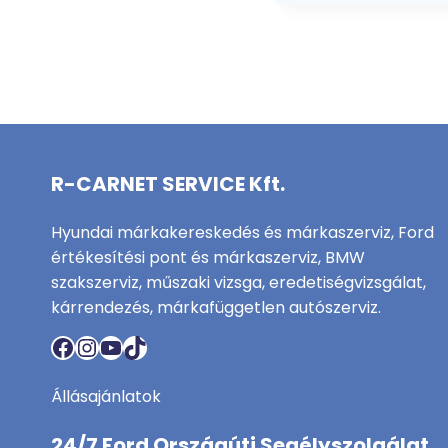
R-CARNET SERVICE Kft.
Hyundai márkakereskedés és márkaszerviz, Ford
értékesítési pont és márkaszerviz, BMW
szakszerviz, műszaki vizsga, eredetiségvizsgálat,
kárrendezés, márkafüggetlen autószerviz.
Facebook
Instagram
YouTube
TikTok
Állásajánlatok
24/7 Ford Országúti Segélyszolgálat