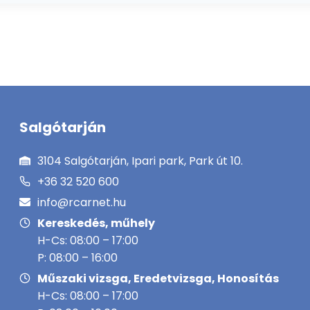
Salgótarján
3104 Salgótarján, Ipari park, Park út 10.
+36 32 520 600
info@rcarnet.hu
Kereskedés, műhely
H-Cs: 08:00 – 17:00
P: 08:00 – 16:00
Műszaki vizsga, Eredetvizsga, Honosítás
H-Cs: 08:00 – 17:00