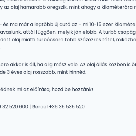
Így az olaj hamarabb öregszik, mint ahogy a kilométeróra
 és ma már a legtöbb új autó az – mi 10-15 ezer kilomét
javaslunk, attól függően, melyik jön előbb. A turbó csapá
edett olaj miatti turbócsere több százezres tétel, miközbe
.
re akkor is áll, ha alig mész vele. Az olaj állás közben is 
 de 3 éves olaj rosszabb, mint hinnéd.
iédnek mi az előírása, hozd be hozzánk!
 32 520 600 | Bercel +36 35 535 520