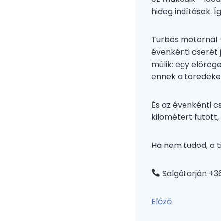
hideg indítások. 
Turbós motornál –
évenkénti cserét 
múlik: egy elöreg
ennek a töredéke
És az évenkénti cse
kilométert futott,
Ha nem tudod, a t
Salgótarján +36
Előző