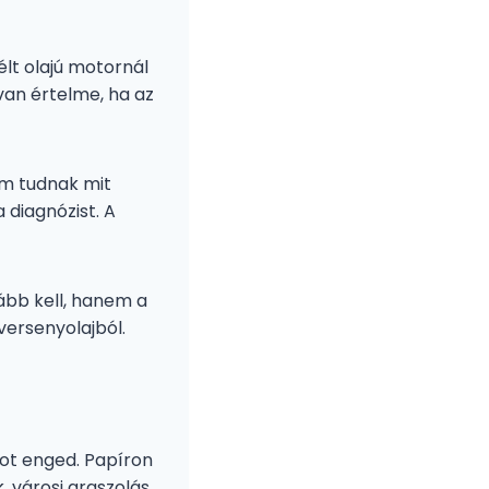
lt olajú motornál
 van értelme, ha az
em tudnak mit
 diagnózist. A
ább kell, hanem a
versenyolajból.
mot enged. Papíron
, városi araszolás,