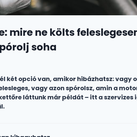
e: mire ne költs feleslegese
pórolj soha
él két opció van, amikor hibázhatsz: vagy 
felesleges, vagy azon spórolsz, amin a motor
ettőre láttunk már példát – itt a szervizes 
l.