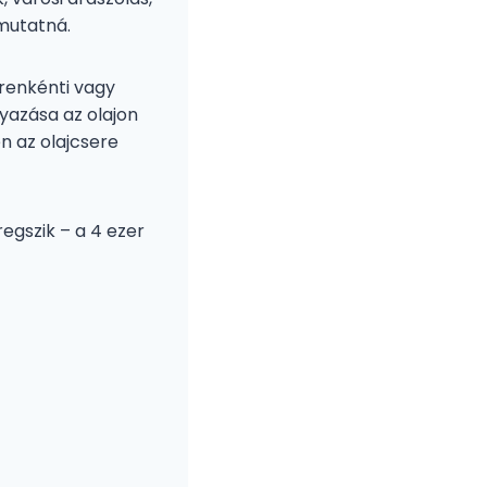
 mutatná.
erenkénti vagy
gyazása az olajon
n az olajcsere
öregszik – a 4 ezer