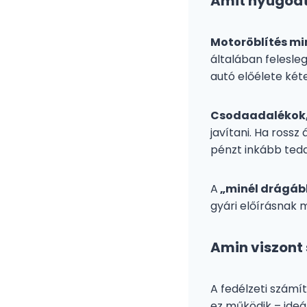
Amit nyugodt
Motoröblítés mi
általában felesleg
autó előélete két
Csodaadalékok,
javítani. Ha rossz
pénzt inkább tedd 
A
„minél drágább
gyári előírásnak 
Amin viszont 
A fedélzeti számí
ez működik – ideál