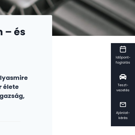
n – és
Időpont-
foglalás
olyasmire
Teszt-
 élete
vezetés
igazság,
Ajánlat-
kérés