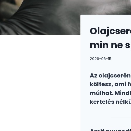
Olajcser
min ne s
2026-06-15
Az olajcserén
költesz, ami 
múlhat. Mindk
kertelés nélkü