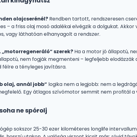
an kihagyhatsz
nden olajcserénél?
Rendben tartott, rendszeresen cseré
es – a friss olaj mosó adalékai elvégzik a dolgukat. Akkor
es, vagy láthatóan elhanyagolt a rendszer.
 „motorregeneráló” szerek?
Ha a motor jó állapotú, n
 állapotú, nem fogják megmenteni – legfeljebb elodázzák a
félre a tényleges javításra.
 olaj, annál jobb”
logika nem a legjobb: nem a legdrág
megfelelő. Egy átlagos szívómotor semmit nem profitál a 
soha ne spórolj
tógép sokszor 25-30 ezer kilométeres longlife intervallu
is, hosszú utakon. A valóság viszont kicsit más: rövid távok