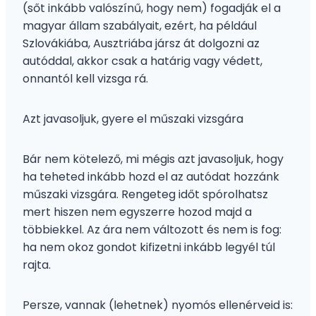
(sőt inkább valószínű, hogy nem) fogadják el a
magyar állam szabályait, ezért, ha például
Szlovákiába, Ausztriába jársz át dolgozni az
autóddal, akkor csak a határig vagy védett,
onnantól kell vizsga rá.
Azt javasoljuk, gyere el műszaki vizsgára
Bár nem kötelező, mi mégis azt javasoljuk, hogy
ha teheted inkább hozd el az autódat hozzánk
műszaki vizsgára. Rengeteg időt spórolhatsz
mert hiszen nem egyszerre hozod majd a
többiekkel. Az ára nem változott és nem is fog:
ha nem okoz gondot kifizetni inkább legyél túl
rajta.
Persze, vannak (lehetnek) nyomós ellenérveid is: