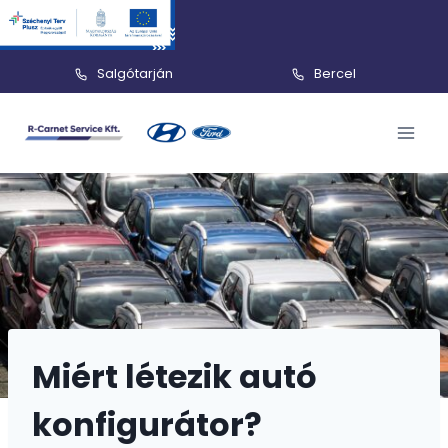
Salgótarján
Bercel
Skip
to
content
Miért létezik autó
konfigurátor?