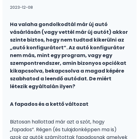
2023-12-08
Ha valaha gondolkodtál már új autó
vásárlásán (vagy vettél már új autót) akkor
szinte biztos, hogy nem tudtad kikerülni az
„autó konfigurátort”. Az autó konfigurátor
nem más, mint egy program, vagy egy
szempontrendszer, amin bizonyos opciókat
kikapcsolva, bekapcsolva a magad képére
szabhatod a leendő autódat. De miért
létezik egyáltalán ilyen?
A fapados és a kettő változat
Biztosan hallottad már azt a szót, hogy
„fapados”. Régen (és tulajdonképpen ma is)
azok az autók számítottak fapadosnak amelyek