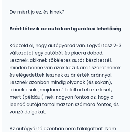
De miért jó ez, és kinek?
Ezért létezik az autó konfigurálási lehetőség
Képzeld el, hogy autógyárad van. Legyártasz 2-3
változatot egy autóból, és piacra dobod.
Lesznek, akiknek tökéletes autót készítettél,
minden benne van azok közül, amit szeretnének
és elégedettek lesznek az ár érték aránnyal.
Lesznek azonban mindig olyanok (és sokan),
akinek csak „majdnem” találtad el az ízlését,
mert (például) neki nagyon fontos az, hogy a
leendő autója tartalmazzon számára fontos, és
vonzó dolgokat.
Az autógyártó azonban nem találgathat. Nem