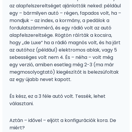
az alapfelszereltséget ajánlották neked: például
egy – bármilyen autó – régen, fapados volt, ha –
mondjuk – az index, a kormány, a pedálok a
fordulatszámmérő, és egy rádió volt az autó
alapfelszereltsége. Rögtön ráírták a kocsira,
hogy „de Luxe” ha a rádió magnós volt, és ha járt
az autóhoz (például) elektromos ablak, vagy 5
sebességes volt nem 4. És – néha – volt még
egy verzió, amiben esetleg még 2-3 (ma már
megmosolyogtató) kiegészítőt is belezsúfoltak
az egy újabb nevet kapott.
És kész, ez a 3 féle autó volt. Tessék, lehet
választani.
Aztán – idővel – eljött a konfigurációk kora. De
miért?