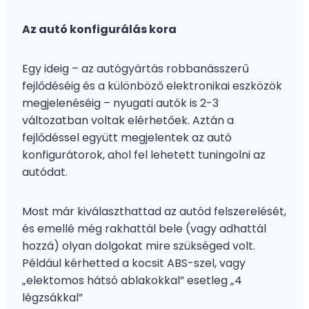
Az autó konfigurálás kora
Egy ideig – az autógyártás robbanásszerű
fejlődéséig és a különböző elektronikai eszközök
megjelenéséig – nyugati autók is 2-3
változatban voltak elérhetőek. Aztán a
fejlődéssel együtt megjelentek az autó
konfigurátorok, ahol fel lehetett tuningolni az
autódat.
Most már kiválaszthattad az autód felszerelését,
és emellé még rakhattál bele (vagy adhattál
hozzá) olyan dolgokat mire szükséged volt.
Például kérhetted a kocsit ABS-szel, vagy
„elektomos hátsó ablakokkal” esetleg „4
légzsákkal”