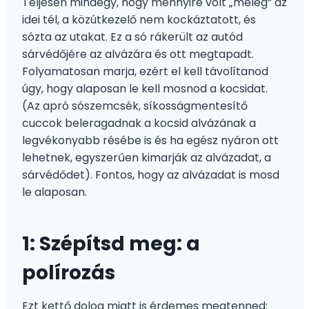
Teljesen mindegy, hogy mennyire volt „meleg” az
idei tél, a közútkezelő nem kockáztatott, és
sózta az utakat. Ez a só rákerült az autód
sárvédőjére az alvázára és ott megtapadt.
Folyamatosan marja, ezért el kell távolítanod
úgy, hogy alaposan le kell mosnod a kocsidat.
(Az apró sószemcsék, síkosságmentesítő
cuccok beleragadnak a kocsid alvázának a
legvékonyabb résébe is és ha egész nyáron ott
lehetnek, egyszerűen kimarják az alvázadat, a
sárvédődet). Fontos, hogy az alvázadat is mosd
le alaposan.
1: Szépítsd meg: a
polírozás
Ezt kettő dolog miatt is érdemes megtenned: