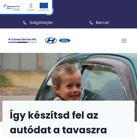
Salgótarján
Bercel
Skip
to
content
Így készítsd fel az
autódat a tavaszra