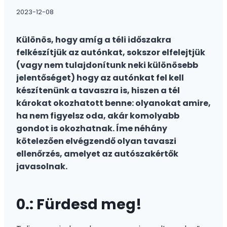
2023-12-08
Különös, hogy amíg a téli időszakra
felkészítjük az autónkat, sokszor elfelejtjük
(vagy nem tulajdonítunk neki különösebb
jelentőséget) hogy az autónkat fel kell
készítenünk a tavaszra is, hiszen a tél
károkat okozhatott benne: olyanokat amire,
ha nem figyelsz oda, akár komolyabb
gondot is okozhatnak. Íme néhány
kötelezően elvégzendő olyan tavaszi
ellenőrzés, amelyet az autószakértők
javasolnak.
0.: Fürdesd meg!