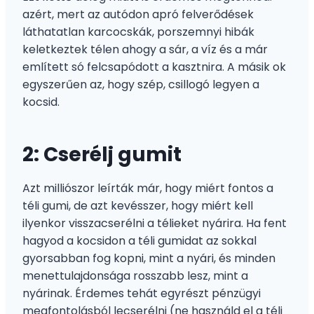
azért, mert az autódon apró felverődések
láthatatlan karcocskák, porszemnyi hibák
keletkeztek télen ahogy a sár, a víz és a már
említett só felcsapódott a kasztnira. A másik ok
egyszerűen az, hogy szép, csillogó legyen a
kocsid.
2: Cserélj gumit
Azt milliószor leírták már, hogy miért fontos a
téli gumi, de azt kevésszer, hogy miért kell
ilyenkor visszacserélni a télieket nyárira. Ha fent
hagyod a kocsidon a téli gumidat az sokkal
gyorsabban fog kopni, mint a nyári, és minden
menettulajdonsága rosszabb lesz, mint a
nyárinak. Érdemes tehát egyrészt pénzügyi
megfontolásból lecserélni (ne használd el a téli