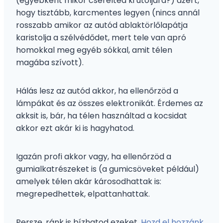
(egyébként mikor cserélted ki utoljára?) azért,
hogy tisztább, karcmentes legyen (nincs annál
rosszabb amikor az autód ablaktörlőlapátja
karistolja a szélvédődet, mert tele van apró
homokkal meg egyéb sókkal, amit télen
magába szívott).
Hálás lesz az autód akkor, ha ellenőrzöd a
lámpákat és az összes elektronikát. Érdemes az
akksit is, bár, ha télen használtad a kocsidat
akkor ezt akár ki is hagyhatod.
Igazán profi akkor vagy, ha ellenőrzöd a
gumialkatrészeket is (a gumicsöveket például)
amelyek télen akár károsodhattak is:
megrepedhettek, elpattanhattak.
Persze, ránk is bízhatod ezeket.
Hozd el hozzánk