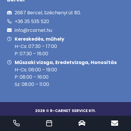
2687 Bercel, Széchenyi út 80.
+36 35 535 520
info@rcarnet.hu
Kereskedés, műhely
H-Cs: 07:30 – 17:00
P: 07:30 – 16:00
Műszaki vizsga, Eredetvizsga, Honosítás
H-Cs: 06:00 – 19:00
P: 08:00 – 16:00
Sz: 08:00 – 11:00
2026 © R-CARNET SERVICE Kft.
Adatkezelési tájékoztató
|
Adatmegosztási szabályzat
|
Impresszum