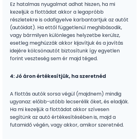
Ez hatalmas nyugalmat adhat hiszen, ha mi
kezeljük a flottádat akkor a legapróbb
részletekre is odafigyelve karbantartjuk az autót
(autóidat). Ha ettől függetlenül meghibásodik,
vagy bármilyen különleges helyzetbe kerülsz,
esetleg meghúzzák akkor kijavítjuk és a javítás
idejére kölcsönautót biztosítunk így egyetlen
forint veszteség sem ér majd téged.
4: Jó áron értékesítjük, ha szeretnéd
A flottás autók sorsa végül (majdnem) mindig
ugyanaz: előbb-utóbb lecserélik őket, és eladják.
Ha mi kezeljük a flottádat akkor szívesen
segítünk az autó értékesítésében is, majd a
futamidő végén, vagy akkor, amikor szeretnéd.