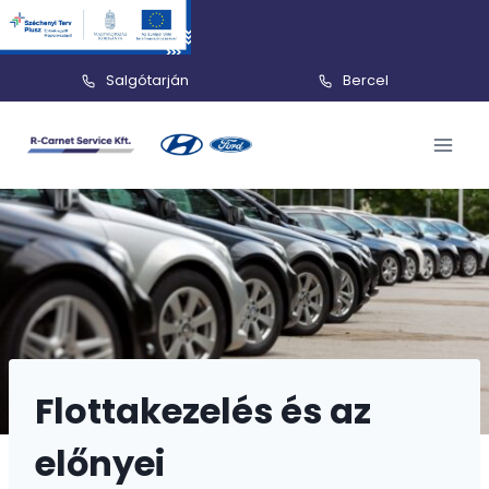
Salgótarján
Bercel
Skip
to
content
Flottakezelés és az
előnyei