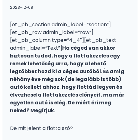
2023-12-08
[et_pb_section admin_label=”section”]
[et_pb_row admin_label=”row”]
[et_pb_column type=”4_4″][et_pb_text
admin_label=”Text”]
Ha céged van akkor
biztosan tudod, hogy a flottakezelés egy
remek lehetőség arra, hogy a lehető
legtöbbet hozd ki a céges autóból. És amíg
néhány éve még sok (de legalább is több)
autó kellett ahhoz, hogy flottád legyen és
élvezhesd a flottakezelés előnyeit, ma már
egyetlen autó is elég. De miért éri meg
neked? Megírjuk.
De mit jelent a flotta szó?