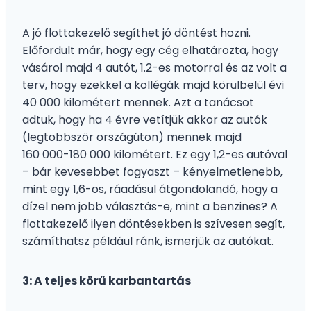
A jó flottakezelő segíthet jó döntést hozni.
Előfordult már, hogy egy cég elhatározta, hogy
vásárol majd 4 autót, 1.2-es motorral és az volt a
terv, hogy ezekkel a kollégák majd körülbelül évi
40 000 kilométert mennek. Azt a tanácsot
adtuk, hogy ha 4 évre vetítjük akkor az autók
(legtöbbször országúton) mennek majd
160 000-180 000 kilométert. Ez egy 1,2-es autóval
– bár kevesebbet fogyaszt – kényelmetlenebb,
mint egy 1,6-os, ráadásul átgondolandó, hogy a
dízel nem jobb választás-e, mint a benzines? A
flottakezelő ilyen döntésekben is szívesen segít,
számíthatsz például ránk, ismerjük az autókat.
3: A teljes körű karbantartás