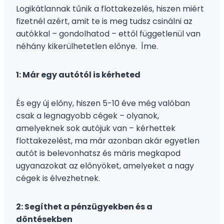
Logikátlannak tűnik a flottakezelés, hiszen miért
fizetnél azért, amit te is meg tudsz csinálni az
autókkal – gondolhatod – ettől függetlenül van
néhány kikerülhetetlen előnye. Íme.
1: Már egy autótól is kérheted
És egy új előny, hiszen 5-10 éve még valóban
csak a legnagyobb cégek – olyanok,
amelyeknek sok autójuk van – kérhettek
flottakezelést, ma már azonban akár egyetlen
autót is belevonhatsz és máris megkapod
ugyanazokat az előnyöket, amelyeket a nagy
cégek is élvezhetnek.
2: Segíthet a pénzügyekben és a
döntésekben