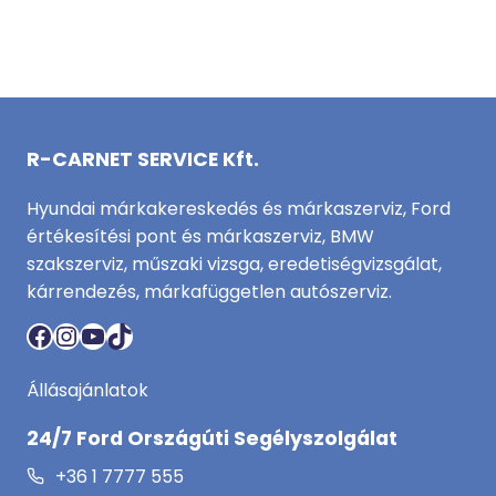
R-CARNET SERVICE Kft.
Hyundai márkakereskedés és márkaszerviz, Ford
értékesítési pont és márkaszerviz, BMW
szakszerviz, műszaki vizsga, eredetiségvizsgálat,
kárrendezés, márkafüggetlen autószerviz.
Facebook
Instagram
YouTube
TikTok
Állásajánlatok
24/7 Ford Országúti Segélyszolgálat
+36 1 7777 555