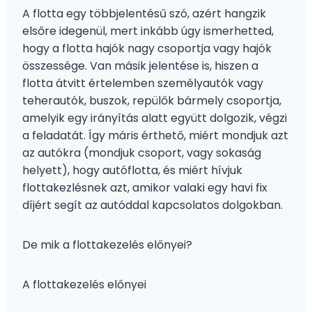
A flotta egy többjelentésű szó, azért hangzik
elsőre idegenül, mert inkább úgy ismerhetted,
hogy a flotta hajók nagy csoportja vagy hajók
összessége. Van másik jelentése is, hiszen a
flotta átvitt értelemben személyautók vagy
teherautók, buszok, repülők bármely csoportja,
amelyik egy irányítás alatt együtt dolgozik, végzi
a feladatát. Így máris érthető, miért mondjuk azt
az autókra (mondjuk csoport, vagy sokaság
helyett), hogy autóflotta, és miért hívjuk
flottakezlésnek azt, amikor valaki egy havi fix
díjért segít az autóddal kapcsolatos dolgokban.
De mik a flottakezelés előnyei?
A flottakezelés előnyei