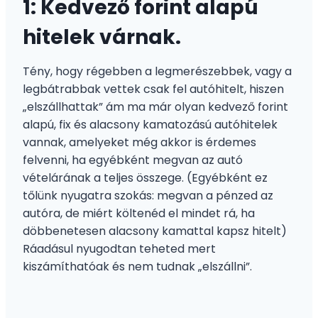
1: Kedvező forint alapú
hitelek várnak.
Tény, hogy régebben a legmerészebbek, vagy a
legbátrabbak vettek csak fel autóhitelt, hiszen
„elszállhattak” ám ma már olyan kedvező forint
alapú, fix és alacsony kamatozású autóhitelek
vannak, amelyeket még akkor is érdemes
felvenni, ha egyébként megvan az autó
vételárának a teljes összege. (Egyébként ez
tőlünk nyugatra szokás: megvan a pénzed az
autóra, de miért költenéd el mindet rá, ha
döbbenetesen alacsony kamattal kapsz hitelt)
Ráadásul nyugodtan teheted mert
kiszámíthatóak és nem tudnak „elszállni”.