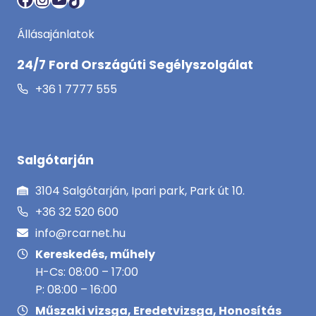
Állásajánlatok
24/7 Ford Országúti Segélyszolgálat
+36 1 7777 555
Salgótarján
3104 Salgótarján, Ipari park, Park út 10.
+36 32 520 600
info@rcarnet.hu
Kereskedés, műhely
H-Cs: 08:00 – 17:00
P: 08:00 – 16:00
Műszaki vizsga, Eredetvizsga, Honosítás