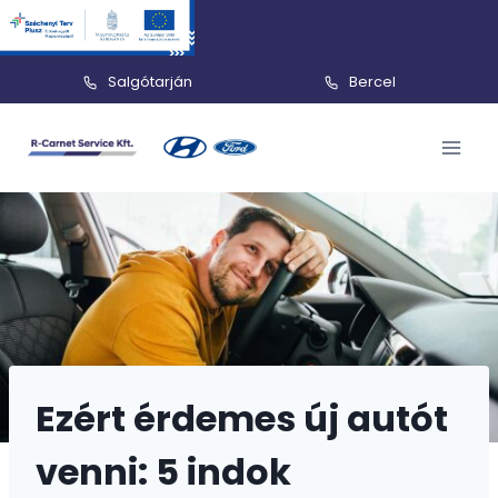
Salgótarján
Bercel
Skip
to
content
Ezért érdemes új autót
venni: 5 indok