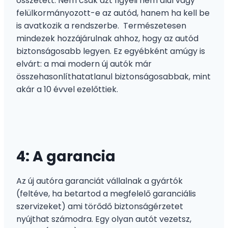
összetett. Nem csak azt figyeli nem alul vagy
felülkormányozott-e az autód, hanem ha kell be
is avatkozik a rendszerbe. Természetesen
mindezek hozzájárulnak ahhoz, hogy az autód
biztonságosabb legyen. Ez egyébként amúgy is
elvárt: a mai modern új autók már
összehasonlíthatatlanul biztonságosabbak, mint
akár a 10 évvel ezelőttiek.
4: A garancia
Az új autóra garanciát vállalnak a gyártók
(feltéve, ha betartod a megfelelő garanciális
szervizeket) ami törődő biztonságérzetet
nyújthat számodra. Egy olyan autót vezetsz,