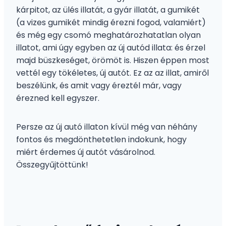
kárpitot, az ülés illatát, a gyár illatát, a gumikét
(a vizes gumikét mindig érezni fogod, valamiért)
és még egy csomó meghatározhatatlan olyan
illatot, ami úgy egyben az új autód illata: és érzel
majd büszkeséget, örömöt is. Hiszen éppen most
vettél egy tökéletes, új autót. Ez az az illat, amiről
beszélünk, és amit vagy éreztél már, vagy
érezned kell egyszer.
Persze az új autó illaton kívül még van néhány
fontos és megdönthetetlen indokunk, hogy
miért érdemes új autót vásárolnod.
Összegyűjtöttünk!