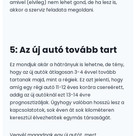
amivel (elvileg) nem lehet gond, de ha lesz is,
akkor a szerviz feladata megoldani.
5: Az új autó tovább tart
Ez mondjuk akár a hátrányuk is lehetne, de tény,
hogy az új autók átlagosan 3-4 évvel tovább
tartanak majd, mint a régiek. Ez azt jelenti, hogy
amíg egy régi autó 11-12 éves korára csereérett,
addig az új autóknál ezt 13-14 évre
prognosztizáljak. Úgyhogy valóban hosszú lesz a
kapcsolatotok, sok éven át sok kilométeren
keresztül élvezhetitek egymás társaságát.
Vegyél magadnak egy új autót, mert