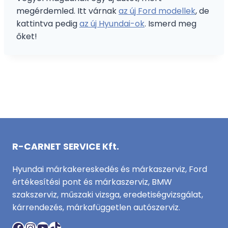
megérdemled. Itt várnak
az új Ford modellek
, de
kattintva pedig
az új Hyundai-ok
. Ismerd meg
őket!
R-CARNET SERVICE Kft.
Hyundai márkakereskedés és márkaszerviz, Ford
értékesítési pont és márkaszerviz, BMW
szakszerviz, műszaki vizsga, eredetiségvizsgálat,
kárrendezés, márkafüggetlen autószerviz.
Facebook
Instagram
YouTube
TikTok