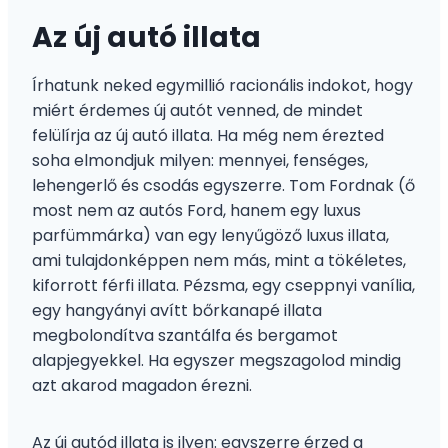
Az új autó illata
Írhatunk neked egymillió racionális indokot, hogy
miért érdemes új autót venned, de mindet
felülírja az új autó illata. Ha még nem érezted
soha elmondjuk milyen: mennyei, fenséges,
lehengerlő és csodás egyszerre. Tom Fordnak (ő
most nem az autós Ford, hanem egy luxus
parfümmárka) van egy lenyűgöző luxus illata,
ami tulajdonképpen nem más, mint a tökéletes,
kiforrott férfi illata. Pézsma, egy cseppnyi vanília,
egy hangyányi avítt bőrkanapé illata
megbolondítva szantálfa és bergamot
alapjegyekkel. Ha egyszer megszagolod mindig
azt akarod magadon érezni.
Az új autód illata is ilyen: egyszerre érzed a