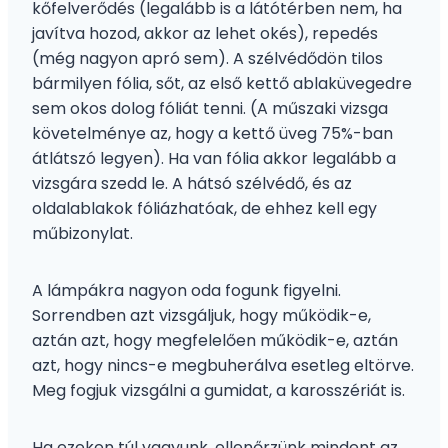
kőfelverődés (legalább is a látótérben nem, ha
javítva hozod, akkor az lehet okés), repedés
(még nagyon apró sem). A szélvédődön tilos
bármilyen fólia, sőt, az első kettő ablaküvegedre
sem okos dolog fóliát tenni. (A műszaki vizsga
követelménye az, hogy a kettő üveg 75%-ban
átlátszó legyen). Ha van fólia akkor legalább a
vizsgára szedd le. A hátsó szélvédő, és az
oldalablakok fóliázhatóak, de ehhez kell egy
műbizonylat.
A lámpákra nagyon oda fogunk figyelni.
Sorrendben azt vizsgáljuk, hogy működik-e,
aztán azt, hogy megfelelően működik-e, aztán
azt, hogy nincs-e megbuherálva esetleg eltörve.
Meg fogjuk vizsgálni a gumidat, a karosszériát is.
Ha ezeken túl vagyunk, ellenőrzünk mindent az