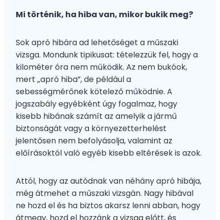
Mi történik, ha hiba van, mikor bukik meg?
Sok apró hibára ad lehetőséget a műszaki
vizsga. Mondunk tipikusat: tételezzük fel, hogy a
kilométer óra nem működik. Az nem bukóok,
mert „apró hiba”, de például a
sebességmérőnek kötelező működnie. A
jogszabály egyébként úgy fogalmaz, hogy
kisebb hibának számít az amelyik a jármű
biztonságát vagy a környezetterhelést
jelentősen nem befolyásolja, valamint az
előírásoktól való egyéb kisebb eltérések is azok.
Attól, hogy az autódnak van néhány apró hibája,
még átmehet a műszaki vizsgán. Nagy hibával
ne hozd el és ha biztos akarsz lenni abban, hogy
átmegy, hozd el hozzánk a vizsga előtt, és