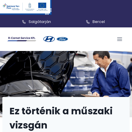
Salgótarján
Bercel
Skip
to
content
Ez történik a műszaki
vizsgán