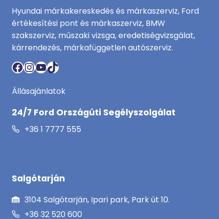
Hyundai márkakereskedés és márkaszerviz, Ford
értékesítési pont és márkaszerviz, BMW
szakszerviz, műszaki vizsga, eredetiségvizsgálat,
kárrendezés, márkafüggetlen autószerviz.
Facebook
Instagram
YouTube
TikTok
Állásajánlatok
24/7 Ford Országúti Segélyszolgálat
+36 1 7777 555
Salgótarján
3104 Salgótarján, Ipari park, Park út 10.
+36 32 520 600