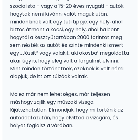
szocialista – vagy a 15-20 éves nyugati – autók
hagytak némi kívánni valót maguk után,
mindenkinek volt egy tuti tippje: egy hely, ahol
biztos átment a kocsi, egy hely, ahol ha bent
hagytál a kesztyűtartóban 2000 forintot meg
sem nézték az autót és szinte mindenki ismert
egy „Józsit” vagy valakit, aki okosba’ megoldotta
akár úgy is, hogy elég volt a forgalmit elvinni.
Mint minden történetnek, ezeknek is volt némi
alapjuk, de itt ott túlzóak voltak.
Ma ez már nem lehetséges, már teljesen
máshogy zajlik egy műszaki vizsga.
Kijátszhatatlan. Elmondjuk, hogy mi történik az
autóddal azután, hogy elvitted a vizsgára, és
helyet foglalsz a váróban.