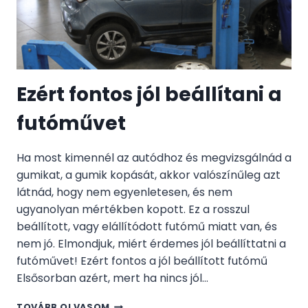
Ezért fontos jól beállítani a
futóművet
Ha most kimennél az autódhoz és megvizsgálnád a
gumikat, a gumik kopását, akkor valószínűleg azt
látnád, hogy nem egyenletesen, és nem
ugyanolyan mértékben kopott. Ez a rosszul
beállított, vagy elállítódott futómű miatt van, és
nem jó. Elmondjuk, miért érdemes jól beállíttatni a
futóművet! Ezért fontos a jól beállított futómű
Elsősorban azért, mert ha nincs jól…
EZÉRT
TOVÁBB OLVASOM