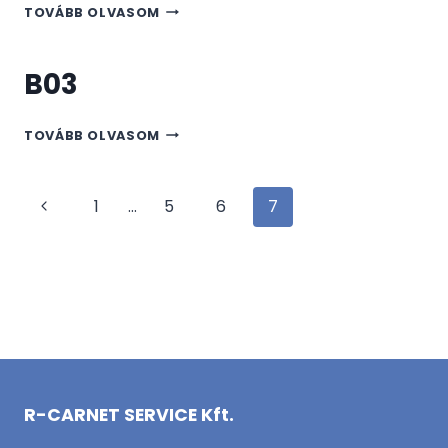
B02
TOVÁBB OLVASOM
B03
B03
TOVÁBB OLVASOM
Page
Previous
1
…
5
6
7
navigation
Page
R-CARNET SERVICE Kft.