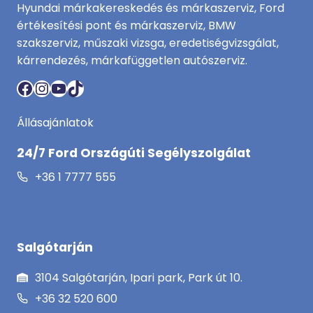
Hyundai márkakereskedés és márkaszerviz, Ford
értékesítési pont és márkaszerviz, BMW
szakszerviz, műszaki vizsga, eredetiségvizsgálat,
kárrendezés, márkafüggetlen autószerviz.
Facebook
Instagram
YouTube
TikTok
Állásajánlatok
24/7 Ford Országúti Segélyszolgálat
+36 1 7777 555
Salgótarján
3104 Salgótarján, Ipari park, Park út 10.
+36 32 520 600