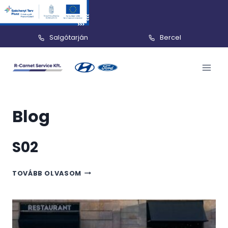
Salgótarján
Bercel
Skip
to
content
Blog
S02
S02
TOVÁBB OLVASOM