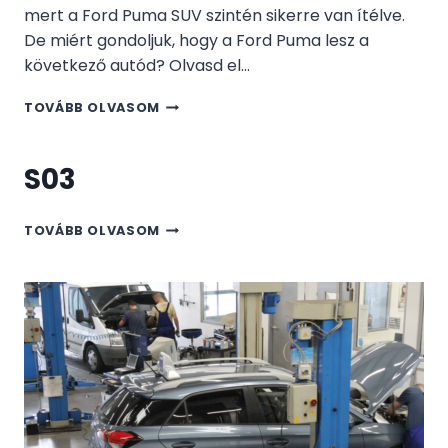
mert a Ford Puma SUV szintén sikerre van ítélve.
De miért gondoljuk, hogy a Ford Puma lesz a
következő autód? Olvasd el…
EZÉRT
TOVÁBB OLVASOM
LESZ
FORD
PUMA
S03
A
KÖVETKEZŐ
AUTÓD
S03
TOVÁBB OLVASOM