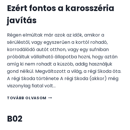
Ezért fontos a karosszéria
javítás
Régen elmúltak már azok az idők, amikor a
sérüléstől, vagy egyszerűen a kortól rohadó,
korrodálódó autót otthon, vagy egy sufniban
próbáltuk vállalható állapotba hozni, hogy aztán
amíg ki nem rohadt a küszöb, addig használjuk
gond nélkül. Megváltozott a világ, a régi Skoda óta.
A régi Skoda története A régi Skoda (akkor) még
viszonylag fiatal volt…
EZÉRT
TOVÁBB OLVASOM
FONTOS
A
KAROSSZÉRIA
B02
JAVÍTÁS