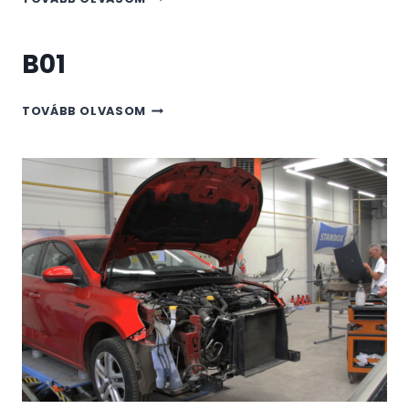
FONTOS
JÓL
BEÁLLÍTANI
B01
A
FUTÓMŰVET
B01
TOVÁBB OLVASOM