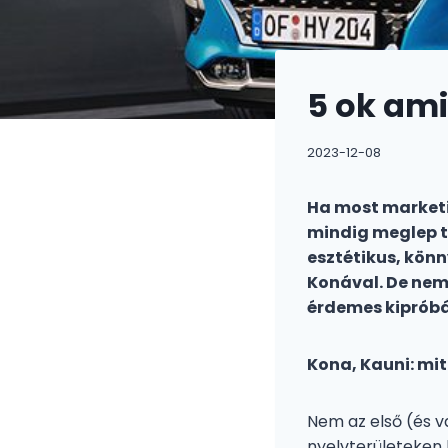
5 ok ami
2023-12-08
Ha most marketi
mindig meglep t
esztétikus, kön
Konával. De nem 
érdemes kipróbá
Kona, Kauni: mit
Nem az első (és v
nyelvterületeken k