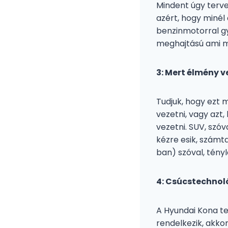
Mindent úgy terve
azért, hogy minél
benzinmotorral gy
meghajtású ami me
3: Mert élmény v
Tudjuk, hogy ezt m
vezetni, vagy azt
vezetni. SUV, szó
kézre esik, számt
ban) szóval, tény
4: Csúcstechnol
A Hyundai Kona tel
rendelkezik, akko