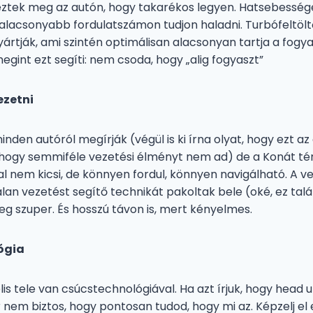
ztek meg az autón, hogy takarékos legyen. Hatsebessége
 alacsonyabb fordulatszámon tudjon haladni. Turbófeltölt
ártják, ami szintén optimálisan alacsonyan tartja a fogya
gint ezt segíti: nem csoda, hogy „alig fogyaszt”
ezetni
inden autóról megírják (végül is ki írna olyat, hogy ezt az
, hogy semmiféle vezetési élményt nem ad) de a Konát t
val nem kicsi, de könnyen fordul, könnyen navigálható. A
alan vezetést segítő technikát pakoltak bele (oké, ez tal
leg szuper. És hosszú távon is, mert kényelmes.
ógia
is tele van csúcstechnológiával. Ha azt írjuk, hogy head u
r nem biztos, hogy pontosan tudod, hogy mi az. Képzelj el 