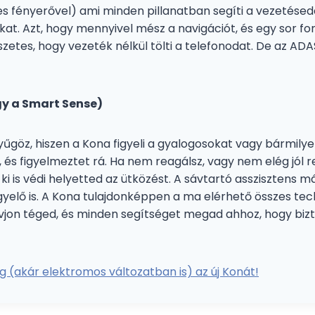
es fényerővel) ami minden pillanatban segíti a vezetésede
kat. Azt, hogy mennyivel mész a navigációt, és egy sor fo
etes, hogy vezeték nélkül tölti a telefonodat. De az ADAS
gy a Smart Sense)
nyűgöz, hiszen a Kona figyeli a gyalogosokat vagy bármily
, és figyelmeztet rá. Ha nem reagálsz, vagy nem elég jól 
ki is védi helyetted az ütközést. A sávtartó asszisztens 
igyelő is. A Kona tulajdonképpen a ma elérhető összes tec
vjon téged, és minden segítséget megad ahhoz, hogy bi
 (akár elektromos változatban is) az új Konát!