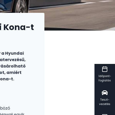
i Kona-t
y a Hyundai
matervezésű,
gvásárolható
ot, amiért
Időpont-
Kona-t.
foglalás
Teszt-
vezetés
nböző
 Hawaii egyik