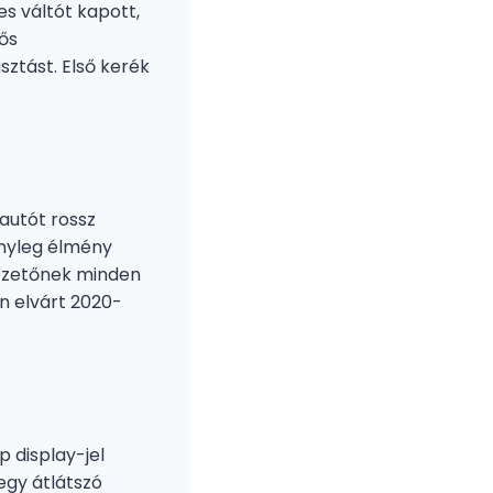
s váltót kapott,
ős
sztást. Első kerék
 autót rossz
ényleg élmény
 vezetőnek minden
án elvárt 2020-
p display-jel
egy átlátszó