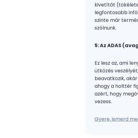
kivetítőt (tökélet
legfontosabb infó
szinte már termész
szólnunk.
5: Az ADAS (ava
Ez lesz az, ami le
ütközés veszélyét
beavatkozik, akár 
ahogy a holttér f
azért, hogy megó
vezess.
Gyere, ismerd meg