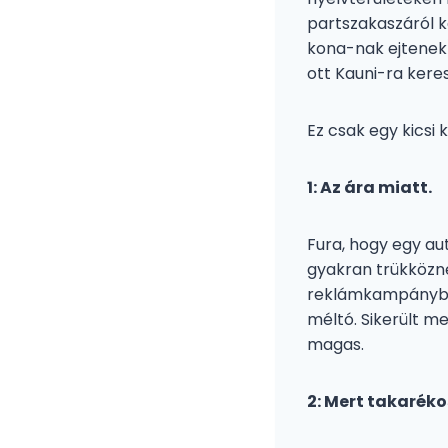
partszakaszáról k
kona-nak ejtenek) 
ott Kauni-ra kere
Ez csak egy kicsi 
1: Az ára miatt.
Fura, hogy egy aut
gyakran trükközne
reklámkampányban,
méltó. Sikerült m
magas.
2: Mert takaréko