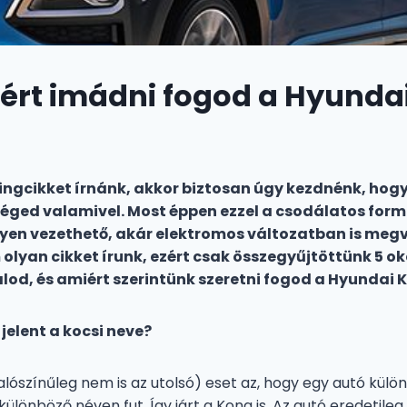
ért imádni fogod a Hyunda
ngcikket írnánk, akkor biztosan úgy kezdnénk, hog
éged valamivel. Most éppen ezzel a csodálatos for
nyen vezethető, akár elektromos változatban is me
olyan cikket írunk, ezért csak összegyűjtöttünk 5 ok
lod, és amiért szerintünk szeretni fogod a Hyundai 
 jelent a kocsi neve?
alószínűleg nem is az utolsó) eset az, hogy egy autó külö
ülönböző néven fut. Így járt a Kona is. Az autó eredetileg