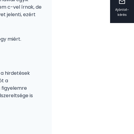
m c-vel írnak, de
Ajánlat-
t jelenti, ezért
kérés
ogy miért.
 a hirdetések
ót a
g figyelemre
szereltsége is