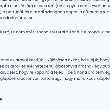
apta a nevét, ám a cona szó (amit ugyan nem k-val, hane
a portugál, és a brazil szlengben éppen a női nemi szerve
sztelték a SUV-ot.
kitérő, te nem ezért fogod szeretni a Kona-t elmondjuk, h
ónál az árával kezdjük – különösen akkor, ha tudjuk, hogy
k az árral, és elérhetetlenül alacsonyra áraznak egy aut
 azért, hogy felkapd rá a fejed – de a Kona ára tényle
eglepően alacsonyan tartani úgy, hogy már a kocsi alapfel
s