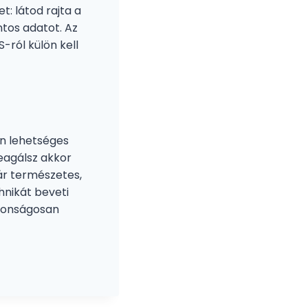
t: látod rajta a
ntos adatot. Az
-ról külön kell
en lehetséges
reagálsz akkor
már természetes,
hnikát beveti
ztonságosan