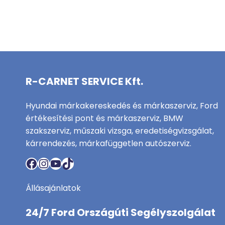
R-CARNET SERVICE Kft.
Hyundai márkakereskedés és márkaszerviz, Ford
értékesítési pont és márkaszerviz, BMW
szakszerviz, műszaki vizsga, eredetiségvizsgálat,
kárrendezés, márkafüggetlen autószerviz.
Facebook
Instagram
YouTube
TikTok
Állásajánlatok
24/7 Ford Országúti Segélyszolgálat