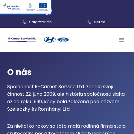
Salgótarján
Bercel
Skip
to
content
O nás
Spoločnosť R-Carnet Service Ltd. začala svoju
činnosť 22. júna 2009, ale história spoločnosti siaha
až do roku 1999, kedy bola založená pod názvom
Szeleczky és Romhányi Ltd.
Za niekoľko rokov sa táto malá rodinná firma stala
skutočným poskytovateľom služieb viacerých